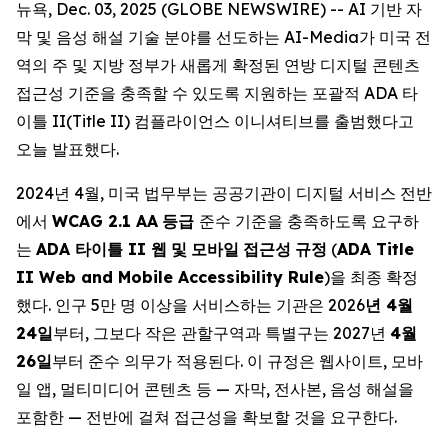
뉴욕, Dec. 03, 2025 (GLOBE NEWSWIRE) -- AI 기반 자
막 및 음성 해설 기술 분야를 선도하는 AI-Media가 미국 전
역의 주 및 지방 정부가 새롭게 확정된 연방 디지털 콘텐츠
접근성 기준을 충족할 수 있도록 지원하는 포괄적 ADA 타
이틀 II(Title II) 컴플라이언스 이니셔티브를 출범했다고
오늘 발표했다.
2024년 4월, 미국 법무부는 공공기관이 디지털 서비스 전반
에서
WCAG 2.1 AA
등급
준수 기준을 충족하도록 요구하
는
ADA
타이틀
II
웹
및
모바일
접근성
규정
(
ADA Title
II Web and Mobile Accessibility Rule
)을 최종 확정
했다. 인구 5만 명 이상을 서비스하는 기관은 2026
년
4
월
24
일
부터, 그보다 작은 관할구역과 특별구는 2027년
4
월
26
일
부터 준수 의무가 적용된다. 이 규정은 웹사이트, 모바
일 앱, 멀티미디어 콘텐츠 등 — 자막, 전사본, 음성 해설을
포함한 — 전반에 걸쳐 접근성을 확보할 것을 요구한다.